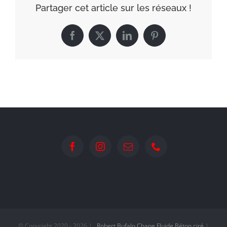
Partager cet article sur les réseaux !
Facebook
X
LinkedIn
Pinterest
© Copyright 2020 -
2026 |
Robert Bufalo
Chape Fluide
Béton ciré
|