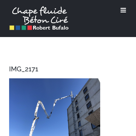
Passer
au
contenu
IMG_2171