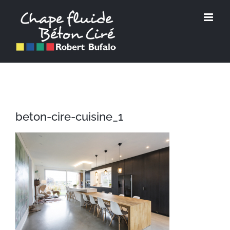
Passer
au
contenu
beton-cire-cuisine_1