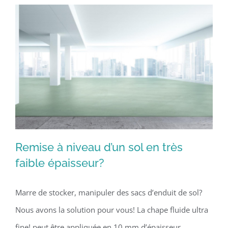
Remise à niveau d’un sol en très
faible épaisseur?
Marre de stocker, manipuler des sacs d’enduit de sol?
Remise à niveau d’un sol en très faible
Nous avons la solution pour vous! La chape fluide ultra
épaisseur?
fine! peut être appliquée en 10 mm d’épaisseur