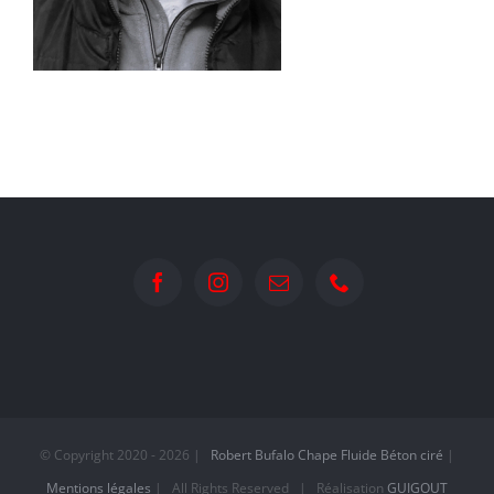
© Copyright 2020 -
2026 |
Robert Bufalo
Chape Fluide
Béton ciré
|
Mentions légales
| All Rights Reserved | Réalisation
GUIGOUT