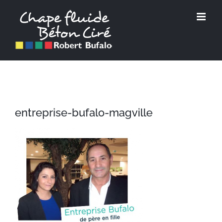
Passer
au
contenu
entreprise-bufalo-magville