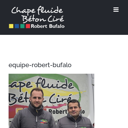
Passer
au
contenu
equipe-robert-bufalo