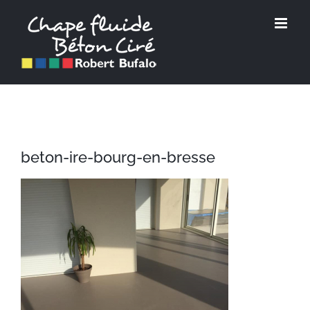
Passer
au
contenu
beton-ire-bourg-en-bresse