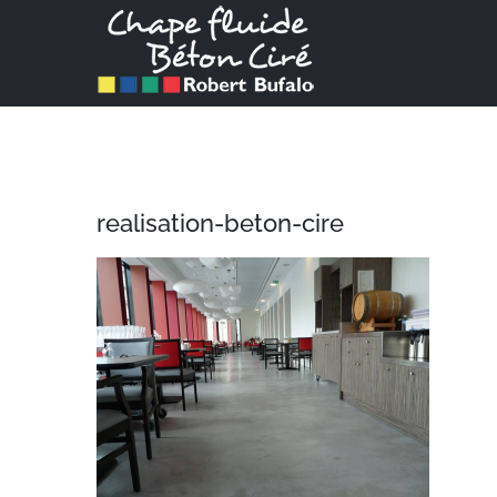
Passer
au
contenu
realisation-beton-cire